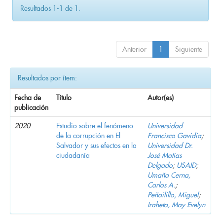
Resultados 1-1 de 1.
Anterior
1
Siguiente
Resultados por ítem:
Fecha de
Título
Autor(es)
publicación
2020
Estudio sobre el fenómeno
Universidad
de la corrupción en El
Francisco Gavidia
;
Salvador y sus efectos en la
Universidad Dr.
ciudadanía
José Matías
Delgado
;
USAID
;
Umaña Cerna,
Carlos A.
;
Peñailillo, Miguel
;
Iraheta, May Evelyn