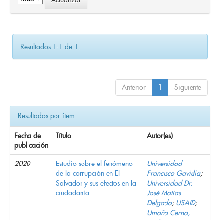
Resultados 1-1 de 1.
Anterior
1
Siguiente
Resultados por ítem:
Fecha de
Título
Autor(es)
publicación
2020
Estudio sobre el fenómeno
Universidad
de la corrupción en El
Francisco Gavidia
;
Salvador y sus efectos en la
Universidad Dr.
ciudadanía
José Matías
Delgado
;
USAID
;
Umaña Cerna,