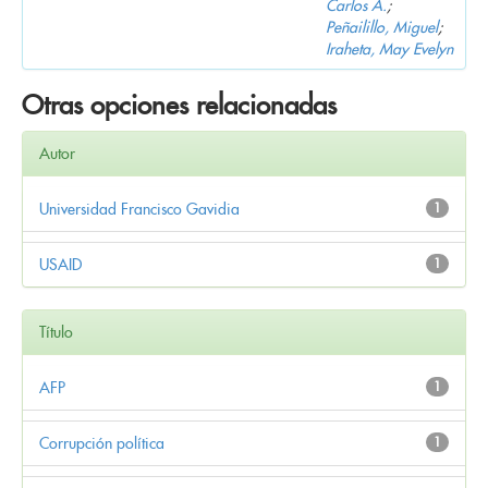
Carlos A.
;
Peñailillo, Miguel
;
Iraheta, May Evelyn
Otras opciones relacionadas
Autor
Universidad Francisco Gavidia
1
USAID
1
Título
AFP
1
Corrupción política
1