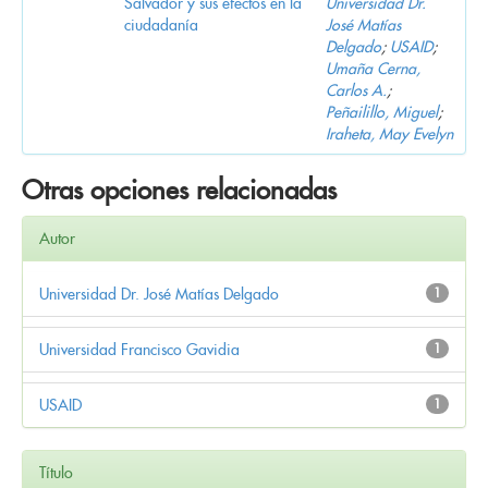
Salvador y sus efectos en la
Universidad Dr.
ciudadanía
José Matías
Delgado
;
USAID
;
Umaña Cerna,
Carlos A.
;
Peñailillo, Miguel
;
Iraheta, May Evelyn
Otras opciones relacionadas
Autor
Universidad Dr. José Matías Delgado
1
Universidad Francisco Gavidia
1
USAID
1
Título