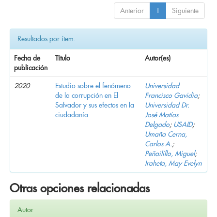
Anterior
1
Siguiente
Resultados por ítem:
Fecha de
Título
Autor(es)
publicación
2020
Estudio sobre el fenómeno
Universidad
de la corrupción en El
Francisco Gavidia
;
Salvador y sus efectos en la
Universidad Dr.
ciudadanía
José Matías
Delgado
;
USAID
;
Umaña Cerna,
Carlos A.
;
Peñailillo, Miguel
;
Iraheta, May Evelyn
Otras opciones relacionadas
Autor