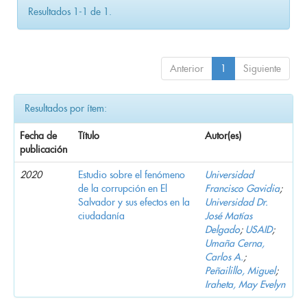
Resultados 1-1 de 1.
Anterior
1
Siguiente
Resultados por ítem:
Fecha de
Título
Autor(es)
publicación
2020
Estudio sobre el fenómeno
Universidad
de la corrupción en El
Francisco Gavidia
;
Salvador y sus efectos en la
Universidad Dr.
ciudadanía
José Matías
Delgado
;
USAID
;
Umaña Cerna,
Carlos A.
;
Peñailillo, Miguel
;
Iraheta, May Evelyn