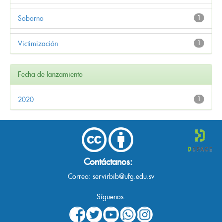
Soborno
1
Victimización
1
Fecha de lanzamiento
2020
1
Contáctanos:
Correo:
servirbib@ufg.edu.sv
Síguenos: