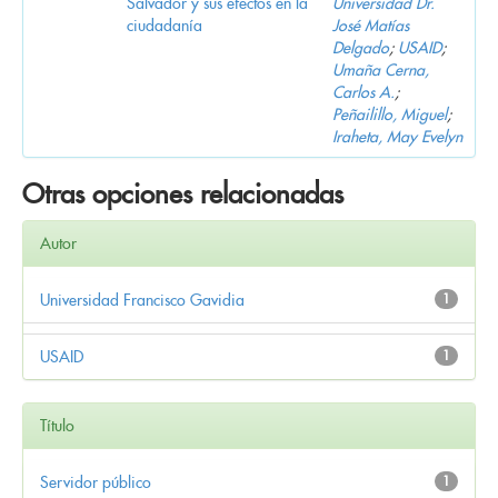
Salvador y sus efectos en la
Universidad Dr.
ciudadanía
José Matías
Delgado
;
USAID
;
Umaña Cerna,
Carlos A.
;
Peñailillo, Miguel
;
Iraheta, May Evelyn
Otras opciones relacionadas
Autor
Universidad Francisco Gavidia
1
USAID
1
Título
Servidor público
1