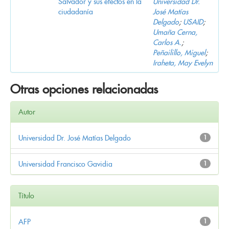
Salvador y sus efectos en la
Universidad Dr.
ciudadanía
José Matías
Delgado
;
USAID
;
Umaña Cerna,
Carlos A.
;
Peñailillo, Miguel
;
Iraheta, May Evelyn
Otras opciones relacionadas
Autor
Universidad Dr. José Matías Delgado
1
Universidad Francisco Gavidia
1
Título
AFP
1