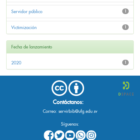
Servidor público
1
Victimización
1
Fecha de lanzamiento
2020
1
Contáctanos:
Correo:
servirbib@ufg.edu.sv
Síguenos: