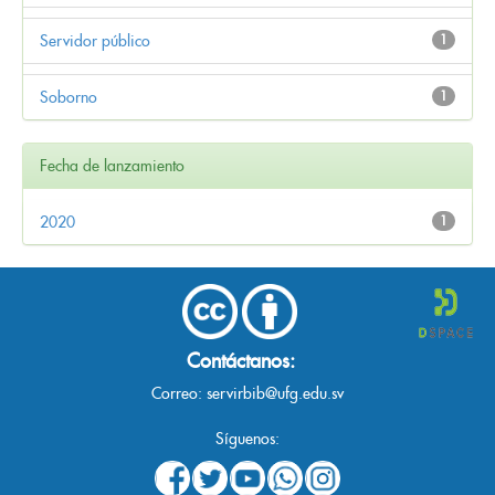
Servidor público
1
Soborno
1
Fecha de lanzamiento
2020
1
Contáctanos:
Correo:
servirbib@ufg.edu.sv
Síguenos: