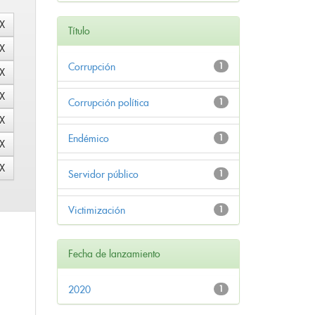
Título
Corrupción
1
Corrupción política
1
Endémico
1
Servidor público
1
Victimización
1
Fecha de lanzamiento
2020
1