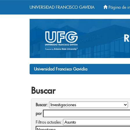
UNIVERSIDAD FRANCISCO GAVIDIA
Página de in
Skip
navigation
Universidad Francisco Gavidia
Buscar
Buscar:
por
Filtros actuales: