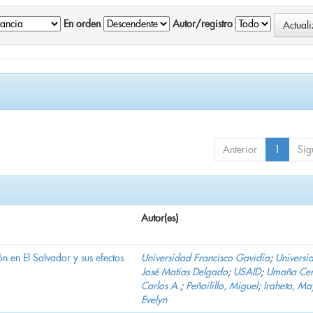
En orden
Autor/registro
Anterior
1
Sig
Autor(es)
n en El Salvador y sus efectos
Universidad Francisco Gavidia
;
Universi
José Matías Delgado
;
USAID
;
Umaña Cer
Carlos A.
;
Peñailillo, Miguel
;
Iraheta, Ma
Evelyn