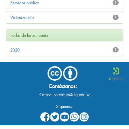
Servidor público
1
Victimización
1
Fecha de lanzamiento
2020
1
Contáctanos:
Correo:
servirbib@ufg.edu.sv
Síguenos: