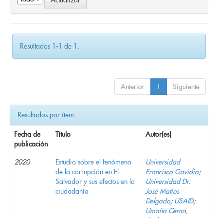
Resultados 1-1 de 1.
Anterior
1
Siguiente
Resultados por ítem:
Fecha de
Título
Autor(es)
publicación
2020
Estudio sobre el fenómeno
Universidad
de la corrupción en El
Francisco Gavidia
;
Salvador y sus efectos en la
Universidad Dr.
ciudadanía
José Matías
Delgado
;
USAID
;
Umaña Cerna,