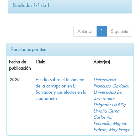
Resultados 1-1 de 1.
Anterior
1
Siguiente
Resultados por ítem:
Fecha de
Título
Autor(es)
publicación
2020
Estudio sobre el fenómeno
Universidad
de la corrupción en El
Francisco Gavidia
;
Salvador y sus efectos en la
Universidad Dr.
ciudadanía
José Matías
Delgado
;
USAID
;
Umaña Cerna,
Carlos A.
;
Peñailillo, Miguel
;
Iraheta, May Evelyn