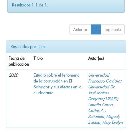
Resultados 1-1 de 1.
Anterior
1
Siguiente
Resultados por ítem:
Fecha de
Título
Autor(es)
publicación
2020
Estudio sobre el fenómeno
Universidad
de la corrupción en El
Francisco Gavidia
;
Salvador y sus efectos en la
Universidad Dr.
ciudadanía
José Matías
Delgado
;
USAID
;
Umaña Cerna,
Carlos A.
;
Peñailillo, Miguel
;
Iraheta, May Evelyn