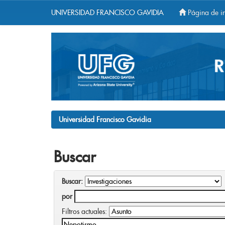
UNIVERSIDAD FRANCISCO GAVIDIA
Página de in
Skip
navigation
Universidad Francisco Gavidia
Buscar
Buscar:
por
Filtros actuales: