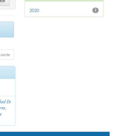
2020
1
uiente
dad Dr.
na,
y