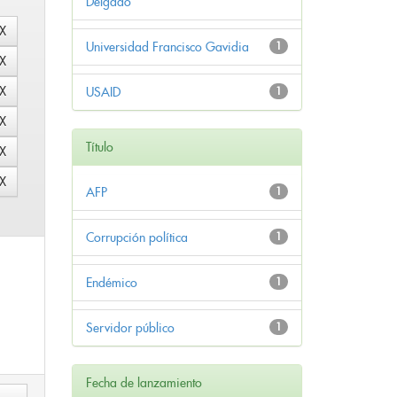
Delgado
Universidad Francisco Gavidia
1
USAID
1
Título
AFP
1
Corrupción política
1
Endémico
1
Servidor público
1
Fecha de lanzamiento