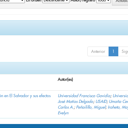
En orden
Autor/registro
Anterior
1
Sig
Autor(es)
n en El Salvador y sus efectos
Universidad Francisco Gavidia
;
Universi
José Matías Delgado
;
USAID
;
Umaña Cer
Carlos A.
;
Peñailillo, Miguel
;
Iraheta, Ma
Evelyn