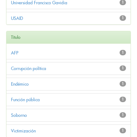
Universidad Francisco Gavidia
1
USAID
1
Título
AFP
1
Corrupción política
1
Endémico
1
Función pública
1
Soborno
1
Victimización
1