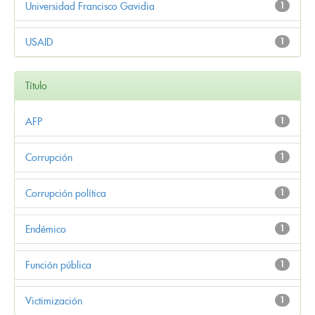
Universidad Francisco Gavidia
1
USAID
1
Título
AFP
1
Corrupción
1
Corrupción política
1
Endémico
1
Función pública
1
Victimización
1