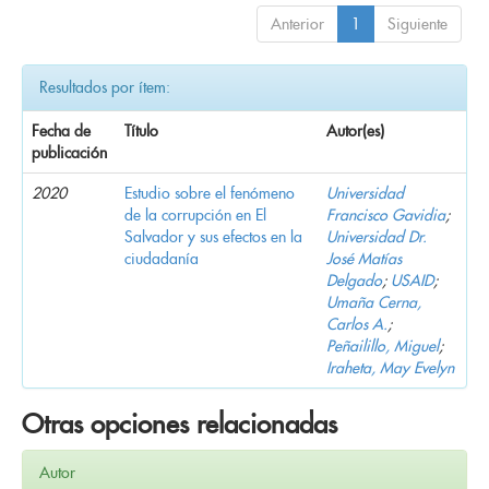
Anterior
1
Siguiente
Resultados por ítem:
Fecha de
Título
Autor(es)
publicación
2020
Estudio sobre el fenómeno
Universidad
de la corrupción en El
Francisco Gavidia
;
Salvador y sus efectos en la
Universidad Dr.
ciudadanía
José Matías
Delgado
;
USAID
;
Umaña Cerna,
Carlos A.
;
Peñailillo, Miguel
;
Iraheta, May Evelyn
Otras opciones relacionadas
Autor