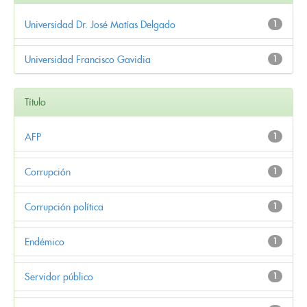
Universidad Dr. José Matías Delgado
1
Universidad Francisco Gavidia
1
Título
AFP
1
Corrupción
1
Corrupción política
1
Endémico
1
Servidor público
1