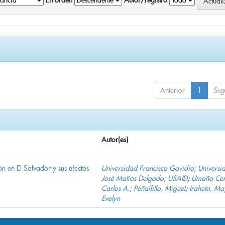
En orden
Autor/registro
Anterior
1
Sig
Autor(es)
n en El Salvador y sus efectos
Universidad Francisco Gavidia
;
Universi
José Matías Delgado
;
USAID
;
Umaña Cer
Carlos A.
;
Peñailillo, Miguel
;
Iraheta, Ma
Evelyn