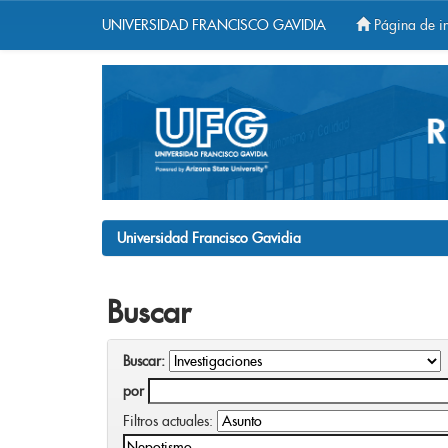
UNIVERSIDAD FRANCISCO GAVIDIA
Página de in
Skip
navigation
Universidad Francisco Gavidia
Buscar
Buscar:
por
Filtros actuales: