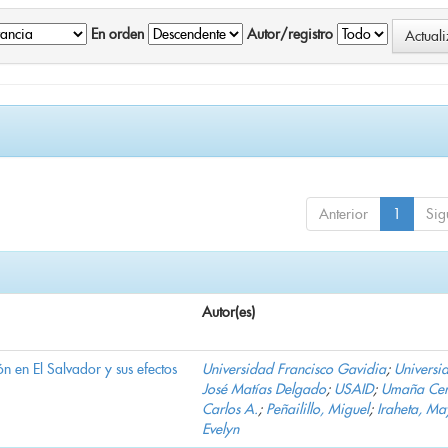
En orden
Autor/registro
Anterior
1
Sig
Autor(es)
n en El Salvador y sus efectos
Universidad Francisco Gavidia
;
Universi
José Matías Delgado
;
USAID
;
Umaña Cer
Carlos A.
;
Peñailillo, Miguel
;
Iraheta, Ma
Evelyn