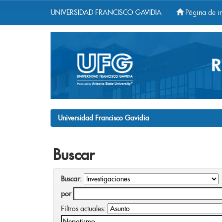
UNIVERSIDAD FRANCISCO GAVIDIA
Página de in
Skip
navigation
Universidad Francisco Gavidia
Buscar
Buscar:
por
Filtros actuales: