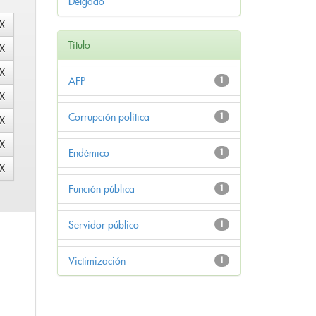
Delgado
Título
AFP
1
Corrupción política
1
Endémico
1
Función pública
1
Servidor público
1
Victimización
1