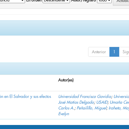
En orden
Autor/registro
Anterior
1
Sig
Autor(es)
n en El Salvador y sus efectos
Universidad Francisco Gavidia
;
Universi
José Matías Delgado
;
USAID
;
Umaña Cer
Carlos A.
;
Peñailillo, Miguel
;
Iraheta, Ma
Evelyn