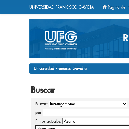
UNIVERSIDAD FRANCISCO GAVIDIA
Página de in
Skip
navigation
Universidad Francisco Gavidia
Buscar
Buscar:
por
Filtros actuales: