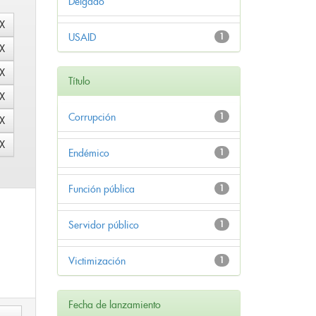
Delgado
USAID
1
Título
Corrupción
1
Endémico
1
Función pública
1
Servidor público
1
Victimización
1
Fecha de lanzamiento