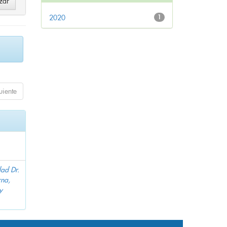
2020
1
uiente
dad Dr.
na,
y