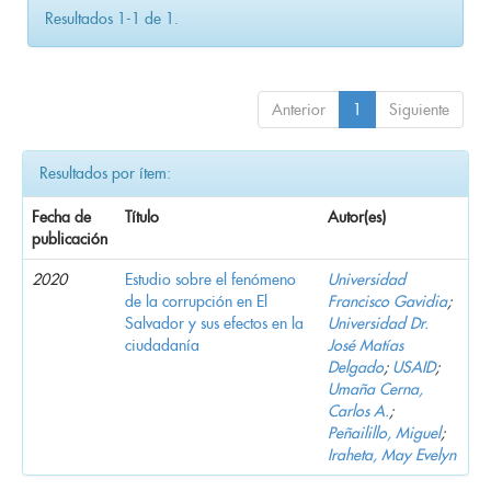
Resultados 1-1 de 1.
Anterior
1
Siguiente
Resultados por ítem:
Fecha de
Título
Autor(es)
publicación
2020
Estudio sobre el fenómeno
Universidad
de la corrupción en El
Francisco Gavidia
;
Salvador y sus efectos en la
Universidad Dr.
ciudadanía
José Matías
Delgado
;
USAID
;
Umaña Cerna,
Carlos A.
;
Peñailillo, Miguel
;
Iraheta, May Evelyn