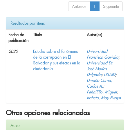
Anterior
1
Siguiente
Resultados por ítem:
Fecha de
Título
Autor(es)
publicación
2020
Estudio sobre el fenómeno
Universidad
de la corrupción en El
Francisco Gavidia
;
Salvador y sus efectos en la
Universidad Dr.
ciudadanía
José Matías
Delgado
;
USAID
;
Umaña Cerna,
Carlos A.
;
Peñailillo, Miguel
;
Iraheta, May Evelyn
Otras opciones relacionadas
Autor