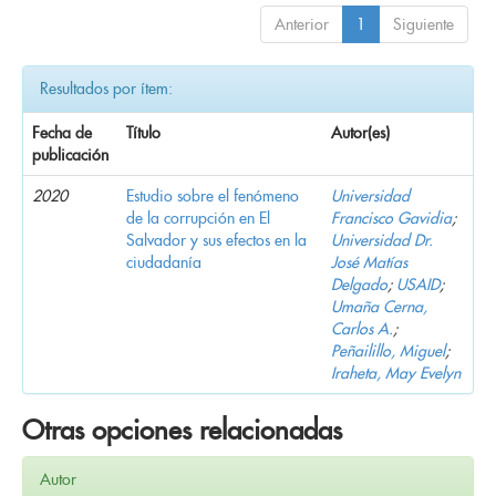
Anterior
1
Siguiente
Resultados por ítem:
Fecha de
Título
Autor(es)
publicación
2020
Estudio sobre el fenómeno
Universidad
de la corrupción en El
Francisco Gavidia
;
Salvador y sus efectos en la
Universidad Dr.
ciudadanía
José Matías
Delgado
;
USAID
;
Umaña Cerna,
Carlos A.
;
Peñailillo, Miguel
;
Iraheta, May Evelyn
Otras opciones relacionadas
Autor