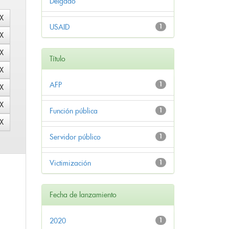
Delgado
USAID
1
Título
AFP
1
Función pública
1
Servidor público
1
Victimización
1
Fecha de lanzamiento
2020
1