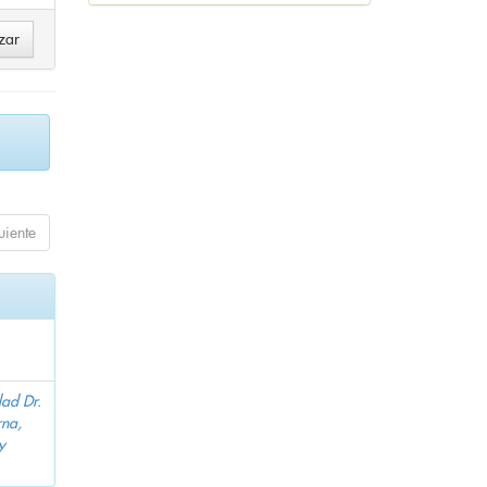
uiente
dad Dr.
na,
y