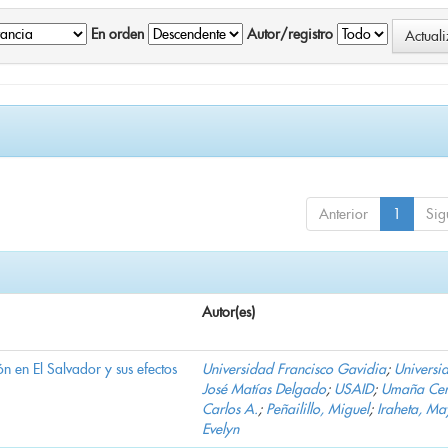
En orden
Autor/registro
Anterior
1
Sig
Autor(es)
n en El Salvador y sus efectos
Universidad Francisco Gavidia
;
Universi
José Matías Delgado
;
USAID
;
Umaña Cer
Carlos A.
;
Peñailillo, Miguel
;
Iraheta, Ma
Evelyn