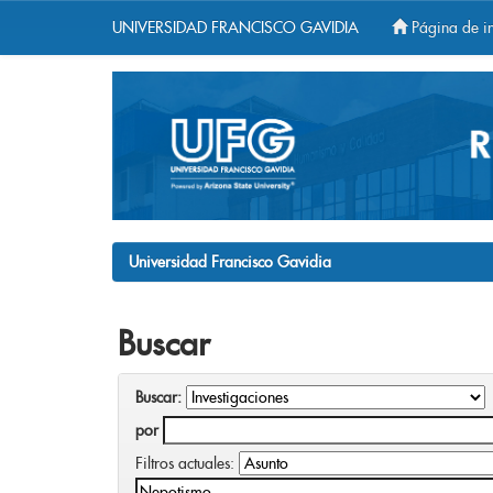
UNIVERSIDAD FRANCISCO GAVIDIA
Página de in
Skip
navigation
Universidad Francisco Gavidia
Buscar
Buscar:
por
Filtros actuales: