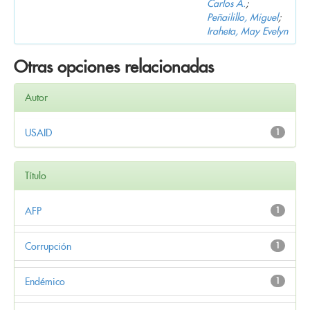
Carlos A.
;
Peñailillo, Miguel
;
Iraheta, May Evelyn
Otras opciones relacionadas
Autor
USAID
1
Título
AFP
1
Corrupción
1
Endémico
1