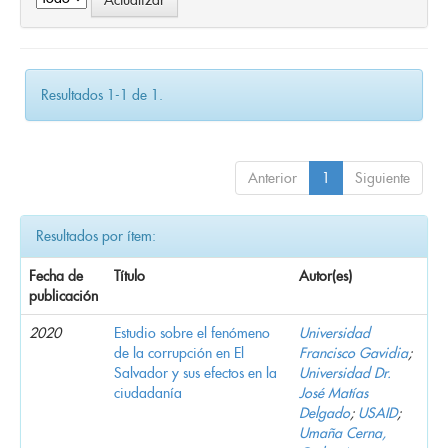
Resultados 1-1 de 1.
Anterior
1
Siguiente
Resultados por ítem:
Fecha de
Título
Autor(es)
publicación
2020
Estudio sobre el fenómeno
Universidad
de la corrupción en El
Francisco Gavidia
;
Salvador y sus efectos en la
Universidad Dr.
ciudadanía
José Matías
Delgado
;
USAID
;
Umaña Cerna,