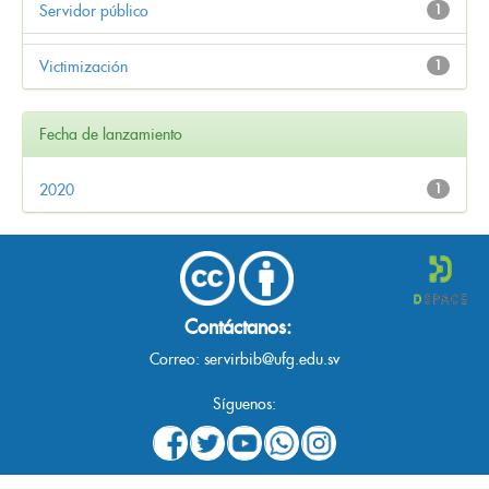
Servidor público
1
Victimización
1
Fecha de lanzamiento
2020
1
Contáctanos:
Correo:
servirbib@ufg.edu.sv
Síguenos: