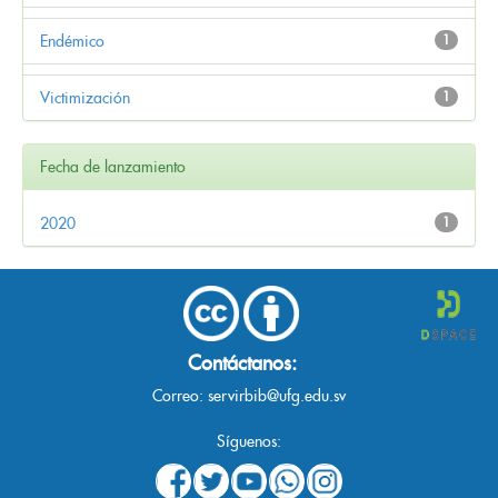
Endémico
1
Victimización
1
Fecha de lanzamiento
2020
1
Contáctanos:
Correo:
servirbib@ufg.edu.sv
Síguenos: