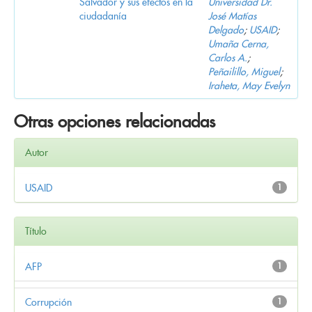
Salvador y sus efectos en la
Universidad Dr.
ciudadanía
José Matías
Delgado
;
USAID
;
Umaña Cerna,
Carlos A.
;
Peñailillo, Miguel
;
Iraheta, May Evelyn
Otras opciones relacionadas
Autor
USAID
1
Título
AFP
1
Corrupción
1