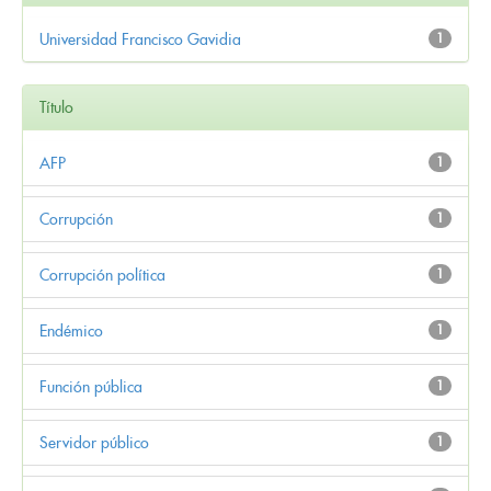
Universidad Francisco Gavidia
1
Título
AFP
1
Corrupción
1
Corrupción política
1
Endémico
1
Función pública
1
Servidor público
1