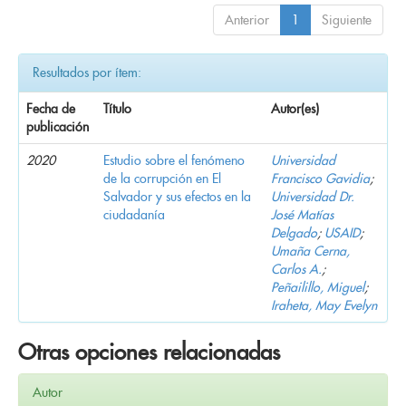
Anterior
1
Siguiente
Resultados por ítem:
Fecha de
Título
Autor(es)
publicación
2020
Estudio sobre el fenómeno
Universidad
de la corrupción en El
Francisco Gavidia
;
Salvador y sus efectos en la
Universidad Dr.
ciudadanía
José Matías
Delgado
;
USAID
;
Umaña Cerna,
Carlos A.
;
Peñailillo, Miguel
;
Iraheta, May Evelyn
Otras opciones relacionadas
Autor