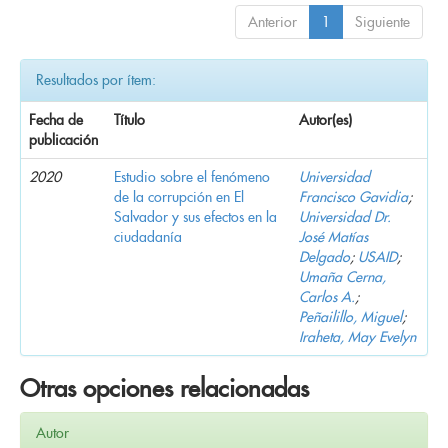
Anterior
1
Siguiente
Resultados por ítem:
Fecha de
Título
Autor(es)
publicación
2020
Estudio sobre el fenómeno
Universidad
de la corrupción en El
Francisco Gavidia
;
Salvador y sus efectos en la
Universidad Dr.
ciudadanía
José Matías
Delgado
;
USAID
;
Umaña Cerna,
Carlos A.
;
Peñailillo, Miguel
;
Iraheta, May Evelyn
Otras opciones relacionadas
Autor