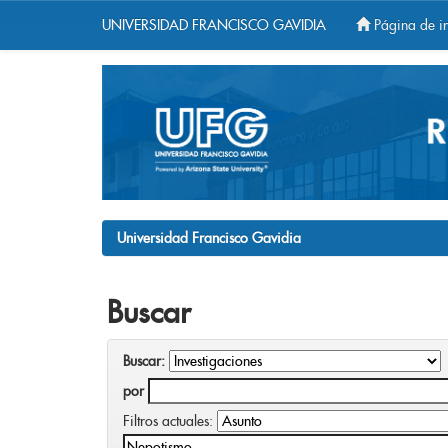
UNIVERSIDAD FRANCISCO GAVIDIA
Página de in
Skip
navigation
Universidad Francisco Gavidia
Buscar
Buscar:
por
Filtros actuales: