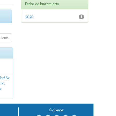
Fecha de lanzamiento
2020
1
uiente
dad Dr.
na,
y
Síguenos: