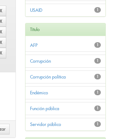
USAID
1
Título
AFP
1
Corrupción
1
Corrupción política
1
Endémico
1
Función pública
1
Servidor público
1