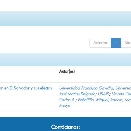
Anterior
1
Sig
Autor(es)
n en El Salvador y sus efectos
Universidad Francisco Gavidia
;
Universi
José Matías Delgado
;
USAID
;
Umaña Cer
Carlos A.
;
Peñailillo, Miguel
;
Iraheta, Ma
Evelyn
Contáctanos: