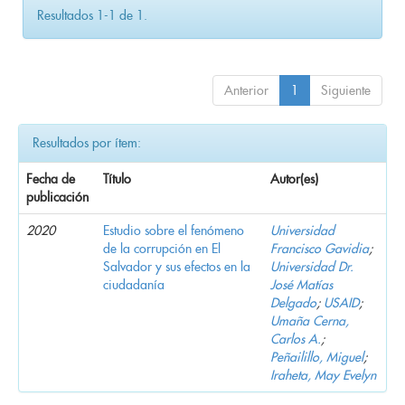
Resultados 1-1 de 1.
Anterior
1
Siguiente
Resultados por ítem:
Fecha de
Título
Autor(es)
publicación
2020
Estudio sobre el fenómeno
Universidad
de la corrupción en El
Francisco Gavidia
;
Salvador y sus efectos en la
Universidad Dr.
ciudadanía
José Matías
Delgado
;
USAID
;
Umaña Cerna,
Carlos A.
;
Peñailillo, Miguel
;
Iraheta, May Evelyn