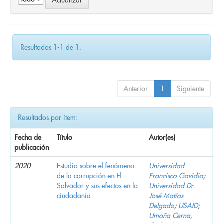
Resultados 1-1 de 1.
Anterior
1
Siguiente
Resultados por ítem:
Fecha de
Título
Autor(es)
publicación
2020
Estudio sobre el fenómeno
Universidad
de la corrupción en El
Francisco Gavidia
;
Salvador y sus efectos en la
Universidad Dr.
ciudadanía
José Matías
Delgado
;
USAID
;
Umaña Cerna,