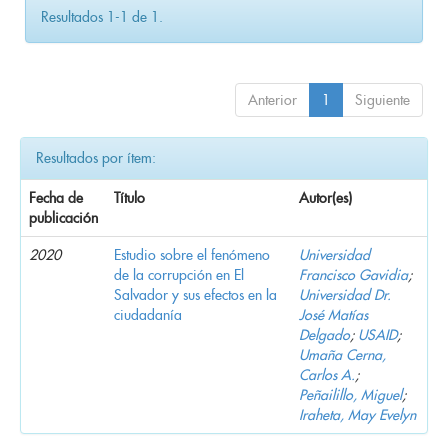
Resultados 1-1 de 1.
Anterior
1
Siguiente
Resultados por ítem:
Fecha de
Título
Autor(es)
publicación
2020
Estudio sobre el fenómeno
Universidad
de la corrupción en El
Francisco Gavidia
;
Salvador y sus efectos en la
Universidad Dr.
ciudadanía
José Matías
Delgado
;
USAID
;
Umaña Cerna,
Carlos A.
;
Peñailillo, Miguel
;
Iraheta, May Evelyn