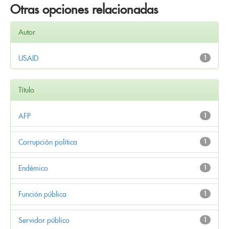
Otras opciones relacionadas
Autor
USAID
1
Título
AFP
1
Corrupción política
1
Endémico
1
Función pública
1
Servidor público
1