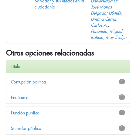
Salvador y sus efectos en la
Universidad Dr.
ciudadanía
José Matías
Delgado
;
USAID
;
Umaña Cerna,
Carlos A.
;
Peñailillo, Miguel
;
Iraheta, May Evelyn
Otras opciones relacionadas
Título
Corrupción política
1
Endémico
1
Función pública
1
Servidor público
1