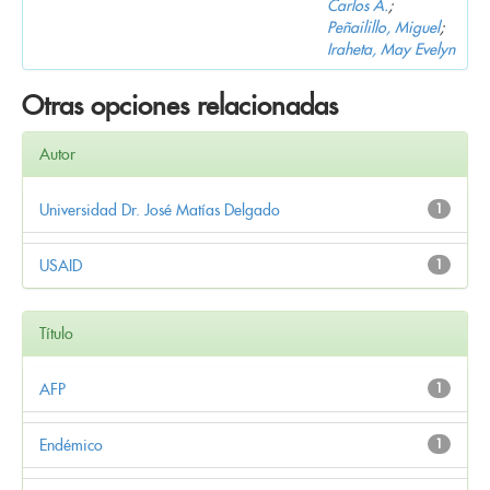
Carlos A.
;
Peñailillo, Miguel
;
Iraheta, May Evelyn
Otras opciones relacionadas
Autor
Universidad Dr. José Matías Delgado
1
USAID
1
Título
AFP
1
Endémico
1