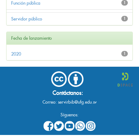
Función pública
1
Servidor público
1
Fecha de lanzamiento
2020
1
Contáctanos:
Correo:
servirbib@ufg.edu.sv
Síguenos: