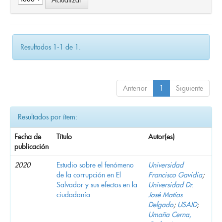
Resultados 1-1 de 1.
Anterior
1
Siguiente
Resultados por ítem:
Fecha de
Título
Autor(es)
publicación
2020
Estudio sobre el fenómeno
Universidad
de la corrupción en El
Francisco Gavidia
;
Salvador y sus efectos en la
Universidad Dr.
ciudadanía
José Matías
Delgado
;
USAID
;
Umaña Cerna,