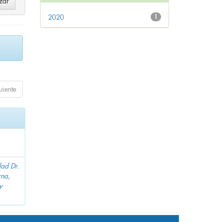
2020
1
uiente
dad Dr.
na,
y