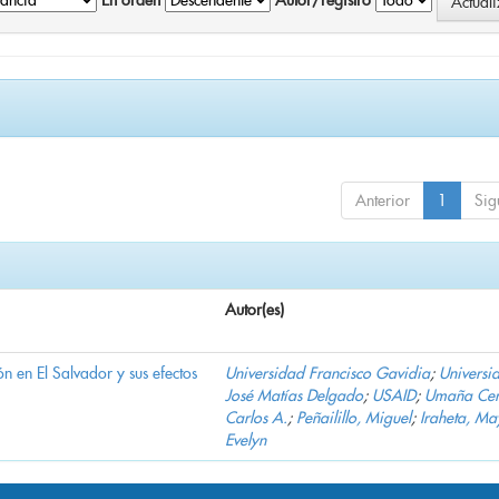
En orden
Autor/registro
Anterior
1
Sig
Autor(es)
n en El Salvador y sus efectos
Universidad Francisco Gavidia
;
Universi
José Matías Delgado
;
USAID
;
Umaña Cer
Carlos A.
;
Peñailillo, Miguel
;
Iraheta, Ma
Evelyn