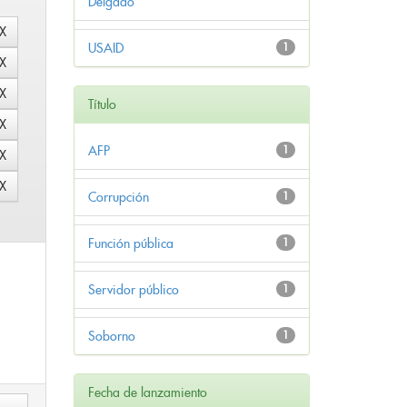
Delgado
USAID
1
Título
AFP
1
Corrupción
1
Función pública
1
Servidor público
1
Soborno
1
Fecha de lanzamiento