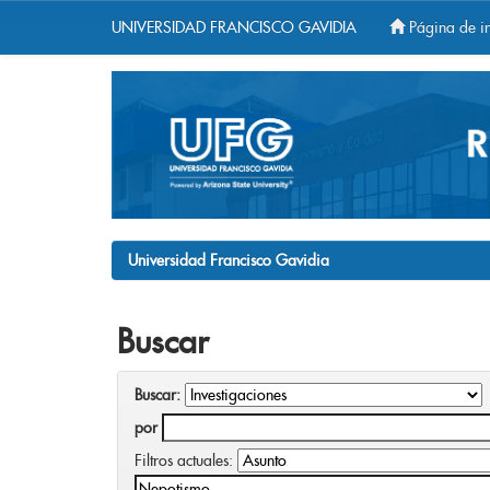
UNIVERSIDAD FRANCISCO GAVIDIA
Página de in
Skip
navigation
Universidad Francisco Gavidia
Buscar
Buscar:
por
Filtros actuales: