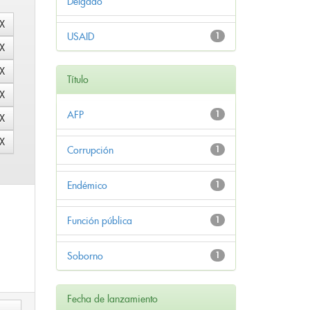
Delgado
USAID
1
Título
AFP
1
Corrupción
1
Endémico
1
Función pública
1
Soborno
1
Fecha de lanzamiento