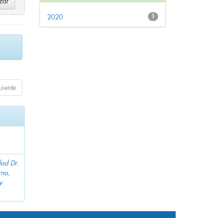
2020
1
uiente
dad Dr.
na,
y