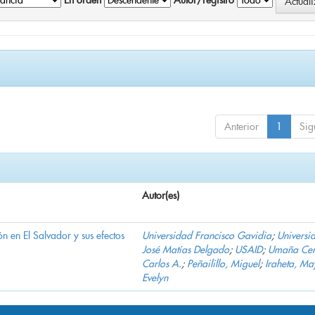
En orden
Autor/registro
Anterior
1
Sig
Autor(es)
n en El Salvador y sus efectos
Universidad Francisco Gavidia
;
Universi
José Matías Delgado
;
USAID
;
Umaña Cer
Carlos A.
;
Peñailillo, Miguel
;
Iraheta, Ma
Evelyn