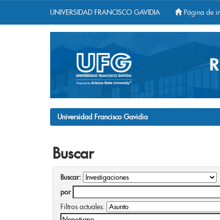
UNIVERSIDAD FRANCISCO GAVIDIA
Página de in
Skip
navigation
Universidad Francisco Gavidia
Buscar
Buscar:
por
Filtros actuales: