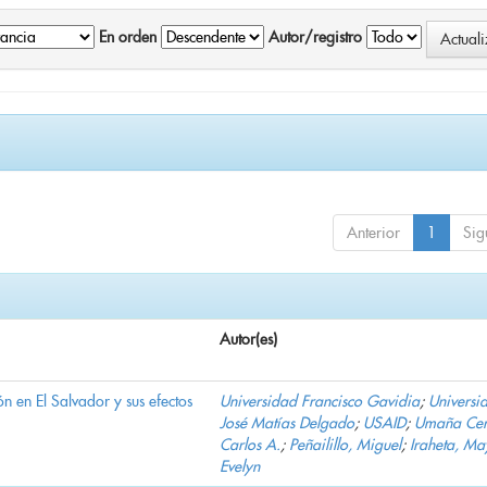
En orden
Autor/registro
Anterior
1
Sig
Autor(es)
n en El Salvador y sus efectos
Universidad Francisco Gavidia
;
Universi
José Matías Delgado
;
USAID
;
Umaña Cer
Carlos A.
;
Peñailillo, Miguel
;
Iraheta, Ma
Evelyn