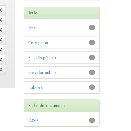
Título
AFP
1
Corrupción
1
Función pública
1
Servidor público
1
Soborno
1
Fecha de lanzamiento
2020
1