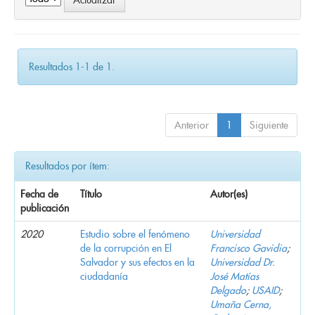
Resultados 1-1 de 1.
Anterior
1
Siguiente
Resultados por ítem:
Fecha de
Título
Autor(es)
publicación
2020
Estudio sobre el fenómeno
Universidad
de la corrupción en El
Francisco Gavidia
;
Salvador y sus efectos en la
Universidad Dr.
ciudadanía
José Matías
Delgado
;
USAID
;
Umaña Cerna,