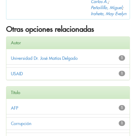
Carlos A.
;
Peñailillo, Miguel
;
Iraheta, May Evelyn
Otras opciones relacionadas
Autor
Universidad Dr. José Matías Delgado
1
USAID
1
Título
AFP
1
Corrupción
1