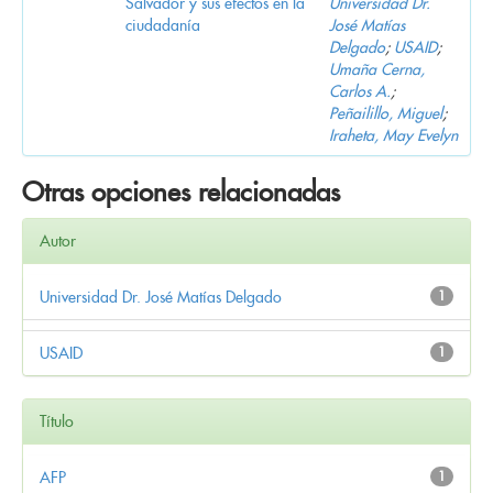
Salvador y sus efectos en la
Universidad Dr.
ciudadanía
José Matías
Delgado
;
USAID
;
Umaña Cerna,
Carlos A.
;
Peñailillo, Miguel
;
Iraheta, May Evelyn
Otras opciones relacionadas
Autor
Universidad Dr. José Matías Delgado
1
USAID
1
Título
AFP
1