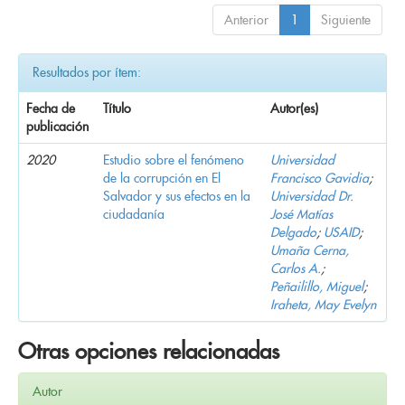
Anterior
1
Siguiente
Resultados por ítem:
Fecha de
Título
Autor(es)
publicación
2020
Estudio sobre el fenómeno
Universidad
de la corrupción en El
Francisco Gavidia
;
Salvador y sus efectos en la
Universidad Dr.
ciudadanía
José Matías
Delgado
;
USAID
;
Umaña Cerna,
Carlos A.
;
Peñailillo, Miguel
;
Iraheta, May Evelyn
Otras opciones relacionadas
Autor