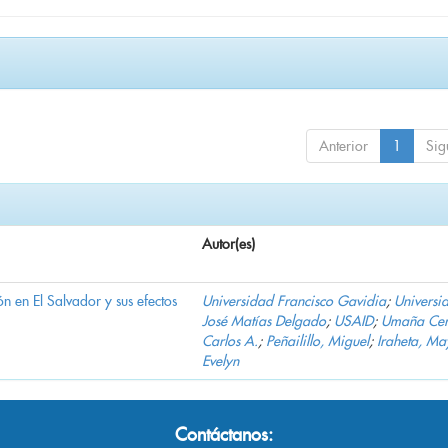
Anterior
1
Sig
Autor(es)
n en El Salvador y sus efectos
Universidad Francisco Gavidia
;
Universi
José Matías Delgado
;
USAID
;
Umaña Cer
Carlos A.
;
Peñailillo, Miguel
;
Iraheta, Ma
Evelyn
Contáctanos: