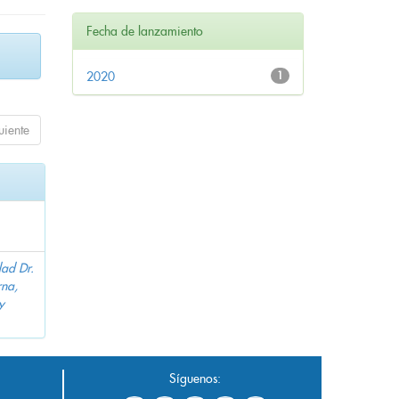
Fecha de lanzamiento
2020
1
uiente
dad Dr.
na,
y
Síguenos: