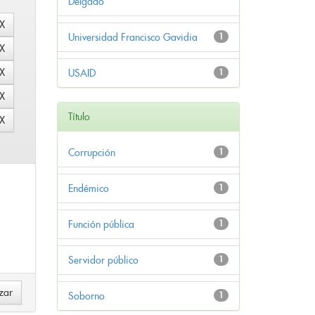
Delgado
Universidad Francisco Gavidia
1
USAID
1
Título
Corrupción
1
Endémico
1
Función pública
1
Servidor público
1
Soborno
1