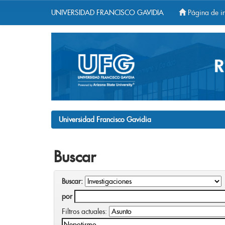
UNIVERSIDAD FRANCISCO GAVIDIA
Página de in
Skip
navigation
Universidad Francisco Gavidia
Buscar
Buscar:
por
Filtros actuales: