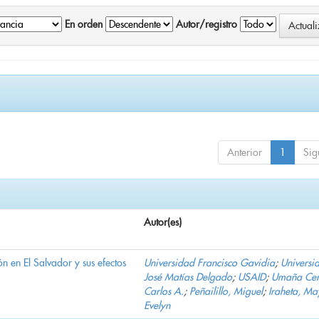
En orden
Autor/registro
Anterior
1
Sig
Autor(es)
n en El Salvador y sus efectos
Universidad Francisco Gavidia
;
Universi
José Matías Delgado
;
USAID
;
Umaña Cer
Carlos A.
;
Peñailillo, Miguel
;
Iraheta, Ma
Evelyn