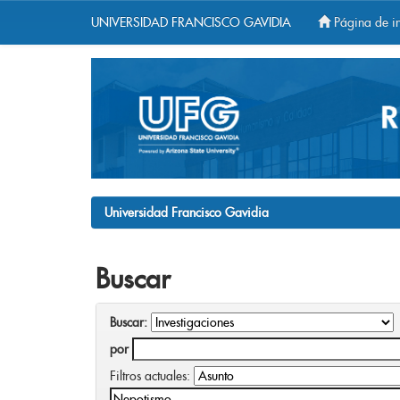
UNIVERSIDAD FRANCISCO GAVIDIA
Página de in
Skip
navigation
Universidad Francisco Gavidia
Buscar
Buscar:
por
Filtros actuales: