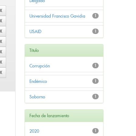
Delgado
Universidad Francisco Gavidia
1
USAID
1
Título
Corrupción
1
Endémico
1
Soborno
1
Fecha de lanzamiento
2020
1