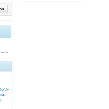
uiente
dad Dr.
na,
y