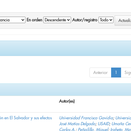
En orden
Autor/registro
Anterior
1
Sig
Autor(es)
n en El Salvador y sus efectos
Universidad Francisco Gavidia
;
Universi
José Matías Delgado
;
USAID
;
Umaña Cer
Carlos A.
;
Peñailillo, Miguel
;
Iraheta, Ma