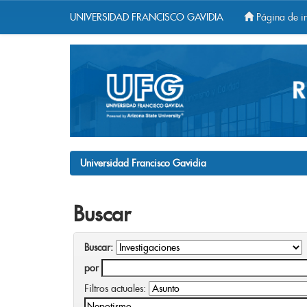
UNIVERSIDAD FRANCISCO GAVIDIA
Página de in
Skip
navigation
Universidad Francisco Gavidia
Buscar
Buscar:
por
Filtros actuales: