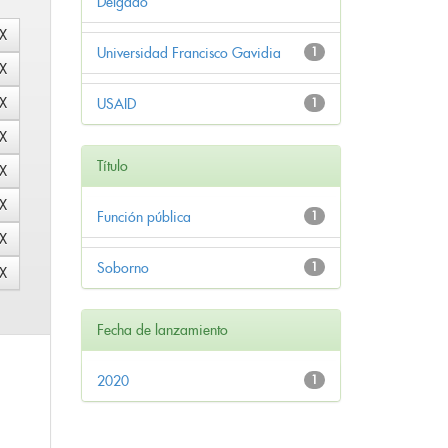
Delgado
Universidad Francisco Gavidia
1
USAID
1
Título
Función pública
1
Soborno
1
Fecha de lanzamiento
2020
1