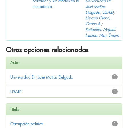
Salvador y sus efectos en la
Universidad Dr.
ciudadanía
José Matías
Delgado
;
USAID
;
Umaña Cerna,
Carlos A.
;
Peñailillo, Miguel
;
Iraheta, May Evelyn
Otras opciones relacionadas
Autor
Universidad Dr. José Matías Delgado
1
USAID
1
Título
Corrupción política
1