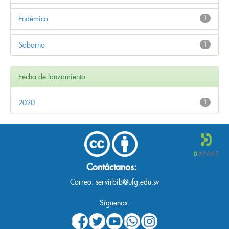
Endémico
1
Soborno
1
Fecha de lanzamiento
2020
1
Contáctanos:
Correo:
servirbib@ufg.edu.sv
Síguenos: