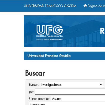
UNIVERSIDAD FRANCISCO GAVIDIA
Página de in
Skip
navigation
Universidad Francisco Gavidia
Buscar
Buscar:
por
Filtros actuales: