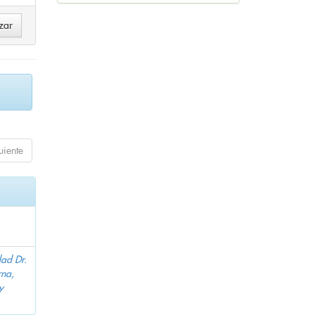
uiente
dad Dr.
na,
y