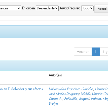
En orden
Autor/registro
Anterior
1
Sig
Autor(es)
n en El Salvador y sus efectos
Universidad Francisco Gavidia
;
Universi
José Matías Delgado
;
USAID
;
Umaña Cer
Carlos A.
;
Peñailillo, Miguel
;
Iraheta, Ma
Evelyn