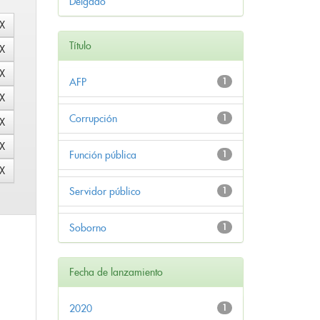
Delgado
Título
AFP
1
Corrupción
1
Función pública
1
Servidor público
1
Soborno
1
Fecha de lanzamiento
2020
1