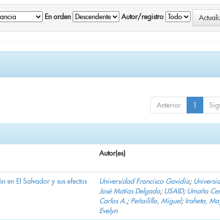
En orden
Autor/registro
Anterior
1
Sig
Autor(es)
n en El Salvador y sus efectos
Universidad Francisco Gavidia
;
Universi
José Matías Delgado
;
USAID
;
Umaña Cer
Carlos A.
;
Peñailillo, Miguel
;
Iraheta, Ma
Evelyn