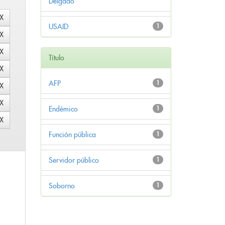
Delgado
USAID
1
Título
AFP
1
Endémico
1
Función pública
1
Servidor público
1
Soborno
1