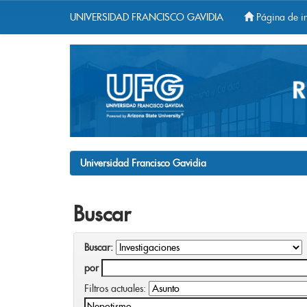
UNIVERSIDAD FRANCISCO GAVIDIA
Página de in
Skip
navigation
Universidad Francisco Gavidia
Buscar
Buscar:
por
Filtros actuales: