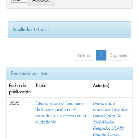
Resultados 1-1 de 1.
Anterior
1
Siguiente
Resultados por ítem:
Fecha de
Título
Autor(es)
publicación
2020
Estudio sobre el fenómeno
Universidad
de la corrupción en El
Francisco Gavidia
;
Salvador y sus efectos en la
Universidad Dr.
ciudadanía
José Matías
Delgado
;
USAID
;
Umaña Cerna,