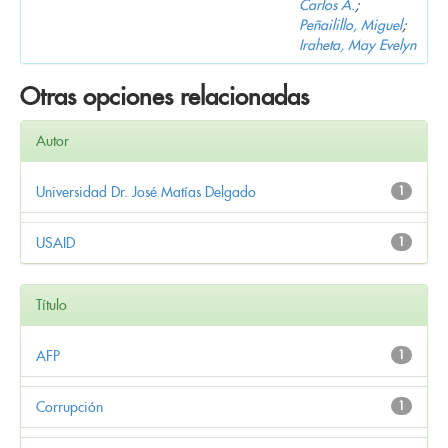
Carlos A.
;
Peñailillo, Miguel
;
Iraheta, May Evelyn
Otras opciones relacionadas
Autor
Universidad Dr. José Matías Delgado
1
USAID
1
Título
AFP
1
Corrupción
1