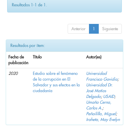
Resultados 1-1 de 1.
Anterior
1
Siguiente
Resultados por ítem:
Fecha de
Título
Autor(es)
publicación
2020
Estudio sobre el fenómeno
Universidad
de la corrupción en El
Francisco Gavidia
;
Salvador y sus efectos en la
Universidad Dr.
ciudadanía
José Matías
Delgado
;
USAID
;
Umaña Cerna,
Carlos A.
;
Peñailillo, Miguel
;
Iraheta, May Evelyn