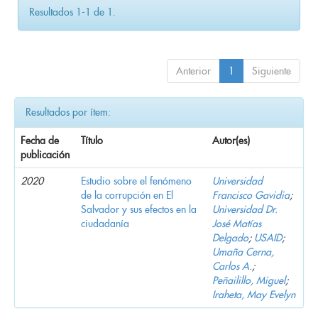
Resultados 1-1 de 1.
Anterior
1
Siguiente
Resultados por ítem:
Fecha de
Título
Autor(es)
publicación
2020
Estudio sobre el fenómeno
Universidad
de la corrupción en El
Francisco Gavidia
;
Salvador y sus efectos en la
Universidad Dr.
ciudadanía
José Matías
Delgado
;
USAID
;
Umaña Cerna,
Carlos A.
;
Peñailillo, Miguel
;
Iraheta, May Evelyn