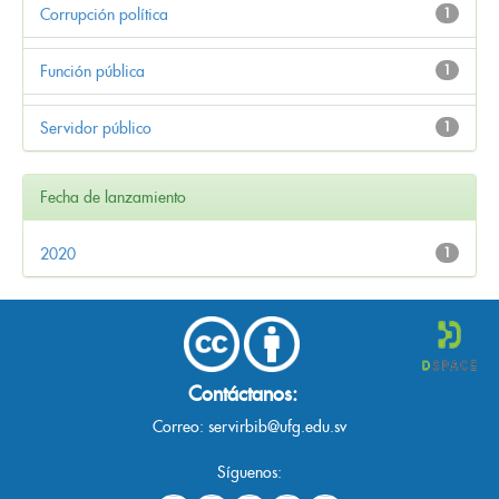
Corrupción política
1
Función pública
1
Servidor público
1
Fecha de lanzamiento
2020
1
Contáctanos:
Correo:
servirbib@ufg.edu.sv
Síguenos: