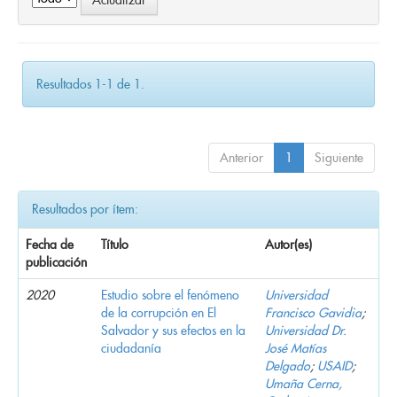
Resultados 1-1 de 1.
Anterior
1
Siguiente
Resultados por ítem:
Fecha de
Título
Autor(es)
publicación
2020
Estudio sobre el fenómeno
Universidad
de la corrupción en El
Francisco Gavidia
;
Salvador y sus efectos en la
Universidad Dr.
ciudadanía
José Matías
Delgado
;
USAID
;
Umaña Cerna,